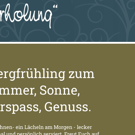
rgfrühling zum
mmer, Sonne,
spass, Genuss.
hnen- ein Lächeln am Morgen - lecker
al und persönlich serviert. Freut Euch auf