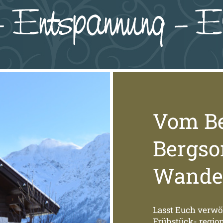
Vom Be
Bergso
Wander
Lasst Euch verwö
Frühstück- region